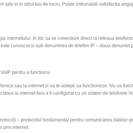
 tale si in stilul tau de lucru. Poate imbunatati satisfactia angajat
ia internetului. In loc sa se conecteze direct la reteaua telefonic
P este cunoscut si sub denumirea de telefon IP – doua denumiri p
 VoIP pentru a functiona.
fonica sau la internet si sa te astepti sa functioneze. Nu va func
area la internet fara a fi configurat cu un sistem de telefonie V
 Protocol) – protocolul fundamental pentru comunicarea datelor pe
 prin internet.