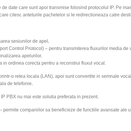
 de date care sunt apoi transmise folosind protocolul IP. Pe ma
re citesc anteturile pachetelor si le redirectioneaza catre destin
narea sesiunilor de apel,
t Control Protocol) – pentru transmiterea fluxurilor media de v
mnalizarea apelurilor.
in ordinea corecta pentru a reconstrui fluxul vocal.
printr-o retea locala (LAN), apoi sunt convertite in semnale voca
la de telefonie.
, IP PBX nu mai este solutia preferata in prezent.
– permite companiilor sa beneficieze de functiile avansate ale u