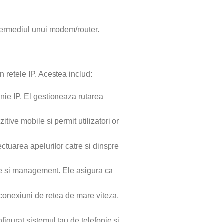
intermediul unui modem/router.
 retele IP. Acestea includ:
onie IP. El gestioneaza rutarea
tive mobile si permit utilizatorilor
tuarea apelurilor catre si dinspre
ate si management. Ele asigura ca
e conexiuni de retea de mare viteza,
figurat sistemul tau de telefonie si