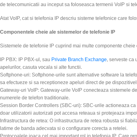
de telecomunicatii au inceput sa foloseasca termenii VoIP si tel
Atat VoIP, cat si telefonia IP descriu sisteme telefonice care fo
Componentele cheie ale sistemelor de telefonie IP
Sistemele de telefonie IP cuprind mai multe componente cheie ca
IP PBX: IP PBX-ul, sau
Private Branch Exchange
, serveste ca 
apelurilor, casuta vocala si alte functii.
Softphone-uri: Softphone-urile sunt alternative software la telef
sa efectueze si sa receptioneze apeluri direct de pe dispozitivele
Gateway-uri VoIP: Gateway-urile VoIP conecteaza sistemele de te
numerele de telefon traditionale.
Session Border Controllers (SBC-uri): SBC-urile actioneaza ca pa
doar utilizatorii autorizati pot accesa reteaua si protejeaza impot
Infrastructura de retea: O infrastructura de retea robusta si fiab
latime de banda adecvata si o configurare corecta a retelei.
Protocoalele joaca cel mai important rol in telefonia IP. Care pr