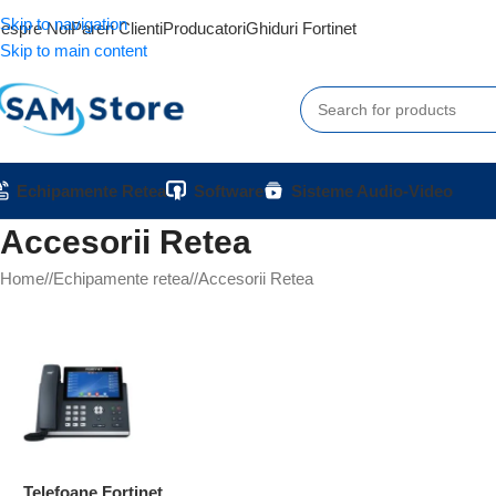
Skip to navigation
espre Noi
Pareri Clienti
Producatori
Ghiduri Fortinet
Skip to main content
Echipamente Retea
Software
Sisteme Audio-Video
Accesorii Retea
Home
/
Echipamente retea
/
Accesorii Retea
Telefoane Fortinet