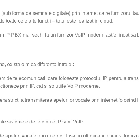
 (sub forma de semnale digitale) prin internet catre furnizorul ta
 toate celelalte functii – totul este realizat in cloud.
 IP PBX mai vechi la un furnizor VoIP modern, astfel incat sa be
e, exista o mica diferenta intre ei:
tem de telecomunicatii care foloseste protocolul IP pentru a tran
ctioneze prin IP, cat si solutiile VoIP moderne.
ra strict la transmiterea apelurilor vocale prin internet folosind
ate sistemele de telefonie IP sunt VoIP.
 apeluri vocale prin internet. Insa, in ultimii ani, chiar si furniz