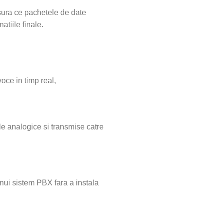
sura ce pachetele de date
atiile finale.
oce in timp real,
le analogice si transmise catre
nui sistem PBX fara a instala