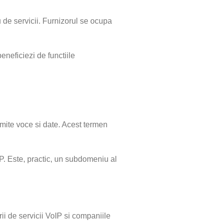
u de servicii. Furnizorul se ocupa
neficiezi de functiile
smite voce si date. Acest termen
 IP. Este, practic, un subdomeniu al
orii de servicii VoIP si companiile