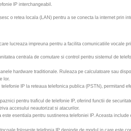
efonie IP interchangeabil.
losesc o retea locala (LAN) pentru a se conecta la internet prin 
re lucreaza impreuna pentru a facilita comunicatiile vocale prin
unitatea centrala de comutare si control pentru sistemul de telef
oanele hardware traditionale. Ruleaza pe calculatoare sau dispozi
 lor.
lefonie IP la reteaua telefonica publica (PSTN), permitand efec
znici pentru traficul de telefonie IP, oferind functii de securit
riva accesului neautorizat si atacurilor.
ila este esentiala pentru sustinerea telefoniei IP. Aceasta includ
otocoale foloseste telefonia IP depinde de modul in care este con