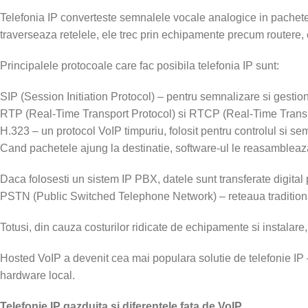
Telefonia IP converteste semnalele vocale analogice in pachete
traverseaza retelele, ele trec prin echipamente precum routere, ca
Principalele protocoale care fac posibila telefonia IP sunt:
SIP (Session Initiation Protocol) – pentru semnalizare si gestio
RTP (Real-Time Transport Protocol) si RTCP (Real-Time Transpor
H.323 – un protocol VoIP timpuriu, folosit pentru controlul si se
Cand pachetele ajung la destinatie, software-ul le reasambleaza 
Daca folosesti un sistem IP PBX, datele sunt transferate digital 
PSTN (Public Switched Telephone Network) – reteaua traditiona
Totusi, din cauza costurilor ridicate de echipamente si instalare
Hosted VoIP a devenit cea mai populara solutie de telefonie IP 
hardware local.
Telefonie IP gazduita si diferentele fata de VoIP