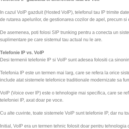
In cazul VoIP gazduit (Hosted VoIP), telefonul tau IP trimite date
de rutarea apelurilor, de gestionarea cozilor de apel, precum si de
De asemenea, poti folosi SIP trunking pentru a conecta un sistem
suplimentare pe care sistemul tau actual nu le are.
Telefonie IP vs. VoIP
Desi termenii telefonie IP si VoIP sunt adesea folositi ca sinonim
Telefonia IP este un termen mai larg, care se refera la orice sis
include atat sistemele telefonice traditionale modernizate sa fun
VoIP (Voice over IP) este o tehnologie mai specifica, care se refe
telefoniei IP, axat doar pe voce.
Cu alte cuvinte, toate sistemele VoIP sunt telefonie IP, dar nu to
Initial, VoIP era un termen tehnic folosit doar pentru tehnologia de