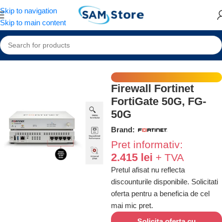
Skip to navigation
Skip to main content
Home
/
Echipamente retea
/
Routere
/
Routere Fortinet
Firewall Fortinet
FortiGate 50G, FG-
50G
Brand:
2.415
lei
Pretul afisat nu reflecta
discounturile disponibile. Solicitati
oferta pentru a beneficia de cel
mai mic pret.
Solicita oferta cu