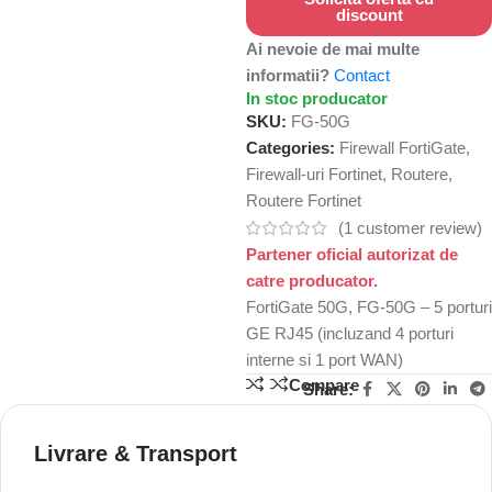
discount
Ai nevoie de mai multe
informatii?
Contact
In stoc producator
SKU:
FG-50G
Categories:
Firewall FortiGate
,
Firewall-uri Fortinet
,
Routere
,
Routere Fortinet
(
1
customer review)
Partener oficial autorizat de
catre producator.
FortiGate 50G, FG-50G – 5 porturi
GE RJ45 (incluzand 4 porturi
interne si 1 port WAN)
Compare
Share:
Livrare & Transport