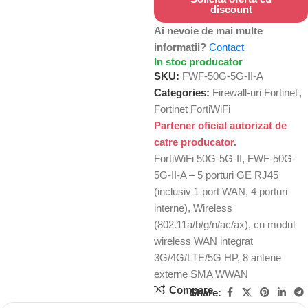
discount
Ai nevoie de mai multe
informatii?
Contact
In stoc producator
SKU:
FWF-50G-5G-II-A
Categories:
Firewall-uri Fortinet
,
Fortinet FortiWiFi
Partener oficial autorizat de
catre producator.
FortiWiFi 50G-5G-II, FWF-50G-
5G-II-A – 5 porturi GE RJ45
(inclusiv 1 port WAN, 4 porturi
interne), Wireless
(802.11a/b/g/n/ac/ax), cu modul
wireless WAN integrat
3G/4G/LTE/5G HP, 8 antene
externe SMA WWAN
Compare
Share: