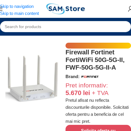
Skip to navigation
Skip to main content
Home
/
Echipamente retea
/
Firewall-uri
/
Firewall-uri Fortinet
Firewall Fortinet
FortiWiFi 50G-5G-II,
FWF-50G-5G-II-A
Brand:
5.670
lei
Pretul afisat nu reflecta
discounturile disponibile. Solicitati
oferta pentru a beneficia de cel
mai mic pret.
Solicita oferta cu