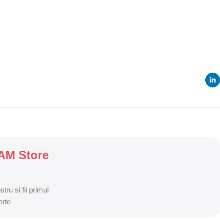
SAM Store
tru si fii primul
erte