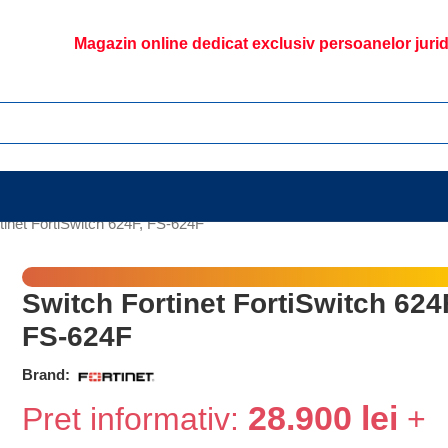
Magazin online dedicat exclusiv persoanelor juri
tinet FortiSwitch 624F, FS-624F
Switch Fortinet FortiSwitch 624
FS-624F
Brand:
28.900
lei