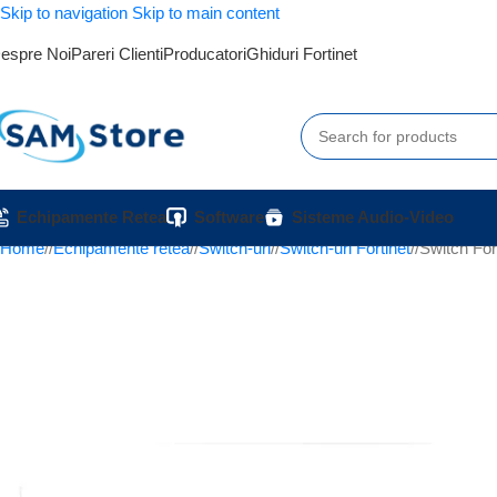
Skip to navigation
Skip to main content
espre Noi
Pareri Clienti
Producatori
Ghiduri Fortinet
Echipamente Retea
Software
Sisteme Audio-Video
Home
/
Echipamente retea
/
Switch-uri
/
Switch-uri Fortinet
/
Switch For